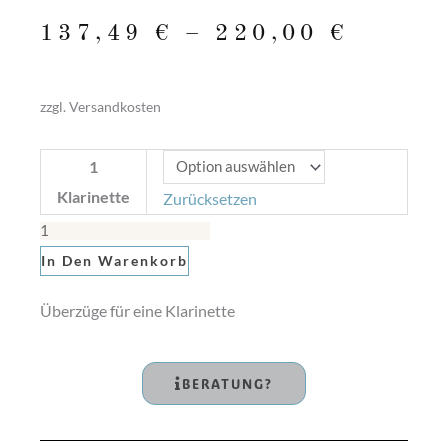
137,49
€
–
220,00
€
zzgl. Versandkosten
Überzug
1
für
Klarinette
Zurücksetzen
eine
Klarinette
In Den Warenkorb
Menge
Überzüge für eine Klarinette
BERATUNG?