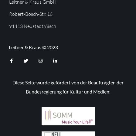
Leitner & Kraus GmbH
Robert-Bosch-Str. 16
91413 Neustadt/Aisch
Leitner & Kraus © 2023
F
T
I
L
a
w
n
i
c
i
s
n
e
t
t
k
Diese Seite wurde gefördert von der Beauftragten der
b
t
a
e
o
e
g
d
Bundesregierung für Kultur und Medien:
o
r
r
i
k
a
n
-
m
-
f
i
n