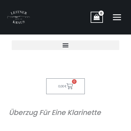
Zum
Inhalt
springen
0
Warenkorb
0,00
€
Überzug Für Eine Klarinette