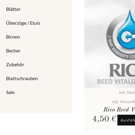
Blätter
Überzüge / Etuis
Birnen
Becher
Zubehör
Blattschrauben
Sale
inkl. MwS
zzgl. Versand
Rico Reed V
4,50
€
Ausfü