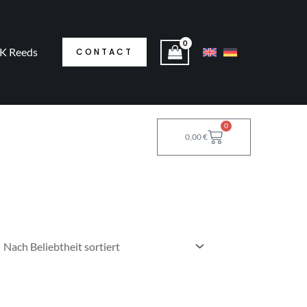
K Reeds
CONTACT
0
Warenkorb
0,00
€