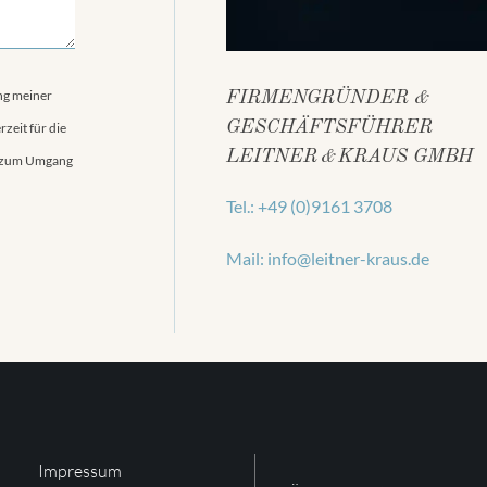
ng meiner
FIRMENGRÜNDER &
GESCHÄFTSFÜHRER
zeit für die
LEITNER & KRAUS GMBH
n zum Umgang
Tel.: +49 (0)9161 3708
Mail: info@leitner-kraus.de
Impressum